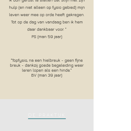
hulp (en niet alleen op fysio gebied) mijn
leven weer mee op orde heeft gekregen.
Tot op de dag van vandaag ben ik hem
daar dankbaar voor. "
PS (man 59 jaar)
"Topfysio, na een hielbreuk - geen fijne
breuk - dankzij goede begeleiding weer
leren lopen als een hinde."
BV (man 39 jaar)
DE PRAKTIJK