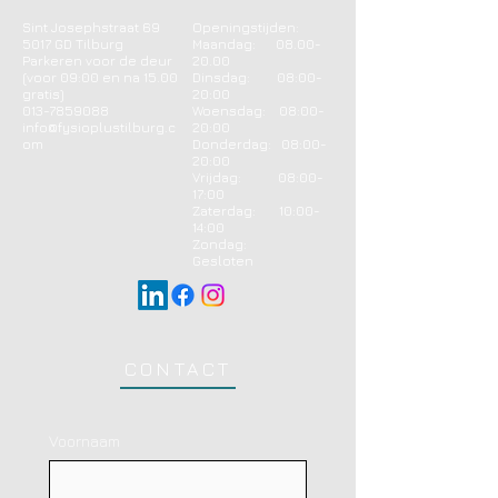
Sint Josephstraat 69
Openingstijden:
5017 GD Tilburg
Maandag:
08.00-
Parkeren voor de deur
20.00
(voor 09:00 en na 15.00
Dinsdag: 08:00-
gratis)
20:00
013-7859088
Woensdag: 08:00-
info@fysioplustilburg.c
20:00
om
Donderdag: 08:00-
20:00
Vrijdag: 08:00-
17:00
​​Zaterdag: 10:00-
14:00
Zondag:
Gesloten
CONTACT
Voornaam