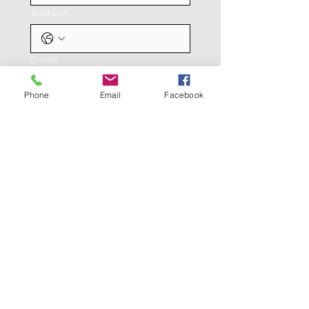
Telefoon
E-mail
Phone
Email
Facebook
Onderwerp
Type je bericht hier
Verzenden