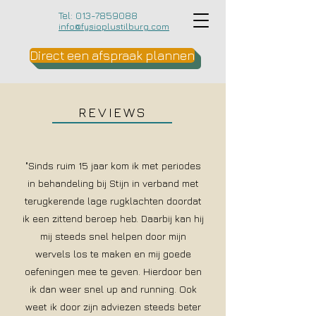
Tel:
013-7859088
info@fysioplustilburg.com
Direct een afspraak plannen
REVIEWS
"Sinds ruim 15 jaar kom ik met periodes
in behandeling bij Stijn in verband met
terugkerende lage rugklachten doordat
ik een zittend beroep heb. Daarbij kan hij
mij steeds snel helpen door mijn
wervels los te maken en mij goede
oefeningen mee te geven. Hierdoor ben
ik dan weer snel up and running. Ook
weet ik door zijn adviezen steeds beter